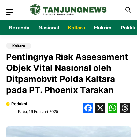
Langsung
ke
isi
Beranda
Nasional
Kaltara
Hukrim
Politik
Kaltara
Pentingnya Risk Assessment
Objek Vital Nasional oleh
Ditpamobvit Polda Kaltara
pada PT. Phoenix Tarakan
Redaksi
Rabu, 19 Februari 2025
Facebook
X
What
Thr