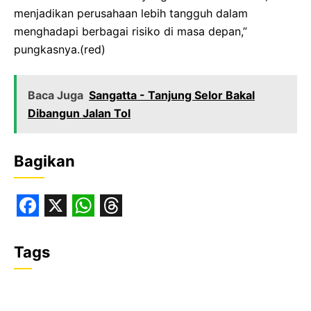
menjadikan perusahaan lebih tangguh dalam
menghadapi berbagai risiko di masa depan,”
pungkasnya.(red)
Baca Juga
Sangatta - Tanjung Selor Bakal
Dibangun Jalan Tol
Bagikan
F
X
W
T
a
h
h
Tags
c
a
r
e
t
e