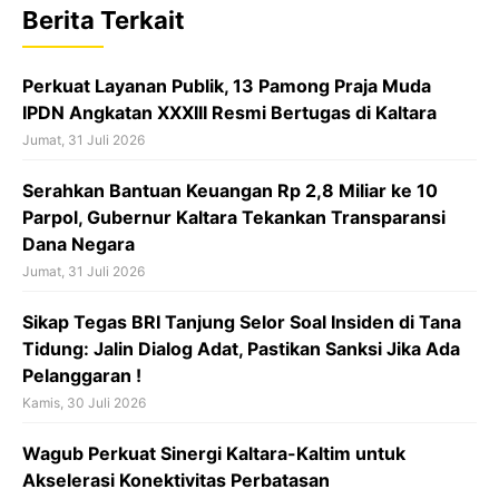
b
s
a
Berita Terkait
o
A
d
o
p
s
Perkuat Layanan Publik, 13 Pamong Praja Muda
k
p
IPDN Angkatan XXXIII Resmi Bertugas di Kaltara
Jumat, 31 Juli 2026
Serahkan Bantuan Keuangan Rp 2,8 Miliar ke 10
Parpol, Gubernur Kaltara Tekankan Transparansi
Dana Negara
Jumat, 31 Juli 2026
Sikap Tegas BRI Tanjung Selor Soal Insiden di Tana
Tidung: Jalin Dialog Adat, Pastikan Sanksi Jika Ada
Pelanggaran !
Kamis, 30 Juli 2026
Wagub Perkuat Sinergi Kaltara-Kaltim untuk
Akselerasi Konektivitas Perbatasan