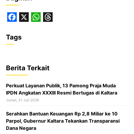
F
X
W
T
a
h
h
Tags
c
a
r
e
t
e
b
s
a
Berita Terkait
o
A
d
o
p
s
Perkuat Layanan Publik, 13 Pamong Praja Muda
k
p
IPDN Angkatan XXXIII Resmi Bertugas di Kaltara
Jumat, 31 Juli 2026
Serahkan Bantuan Keuangan Rp 2,8 Miliar ke 10
Parpol, Gubernur Kaltara Tekankan Transparansi
Dana Negara