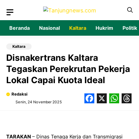
Langsung
ke
isi
Beranda
Nasional
Kaltara
Hukrim
Politik
Kaltara
Disnakertrans Kaltara
Tegaskan Perekrutan Pekerja
Lokal Capai Kuota Ideal
Redaksi
Senin, 24 November 2025
Facebook
X
What
Thr
TARAKAN
– Dinas Tenaga Kerja dan Transmigrasi