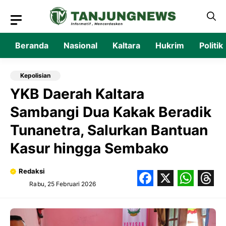
Langsung
ke
isi
Beranda
Nasional
Kaltara
Hukrim
Politik
Kepolisian
‎YKB Daerah Kaltara
Sambangi Dua Kakak Beradik
Tunanetra, Salurkan Bantuan
Kasur hingga Sembako
Redaksi
Rabu, 25 Februari 2026
Facebook
X
What
Thr