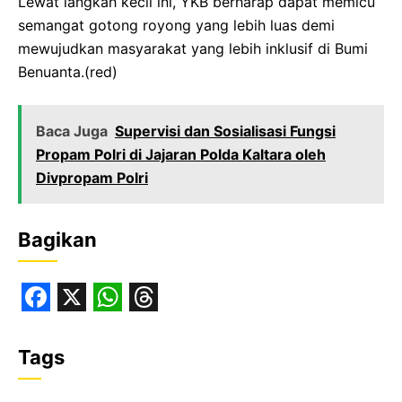
‎Lewat langkah kecil ini, YKB berharap dapat memicu
semangat gotong royong yang lebih luas demi
mewujudkan masyarakat yang lebih inklusif di Bumi
Benuanta.(red)
Baca Juga
Supervisi dan Sosialisasi Fungsi
Propam Polri di Jajaran Polda Kaltara oleh
Divpropam Polri
Bagikan
F
X
W
T
a
h
h
Tags
c
a
r