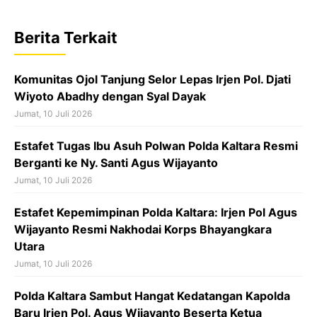
e
t
e
b
s
a
Berita Terkait
o
A
d
o
p
s
Komunitas Ojol Tanjung Selor Lepas Irjen Pol. Djati
k
p
Wiyoto Abadhy dengan Syal Dayak
Jumat, 10 Juli 2026
Estafet Tugas Ibu Asuh Polwan Polda Kaltara Resmi
Berganti ke Ny. Santi Agus Wijayanto
Jumat, 10 Juli 2026
Estafet Kepemimpinan Polda Kaltara: Irjen Pol Agus
Wijayanto Resmi Nakhodai Korps Bhayangkara
Utara
Jumat, 10 Juli 2026
Polda Kaltara Sambut Hangat Kedatangan Kapolda
Baru Irjen Pol. Agus Wijayanto Beserta Ketua