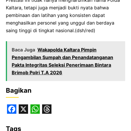
Prestasi ini tidak hanya mengharumkan nama Polda
Kaltara, tetapi juga menjadi bukti nyata bahwa
pembinaan dan latihan yang konsisten dapat
menghasilkan personel yang unggul dan berdaya
saing tinggi di tingkat nasional.(dsh/red)
Baca Juga
Wakapolda Kaltara Pimpin
Pengambilan Sumpah dan Penandatanganan
Pakta Integritas Seleksi Penerimaan Bintara
Brimob Polri T.A 2026
Bagikan
F
X
W
T
a
h
h
Tags