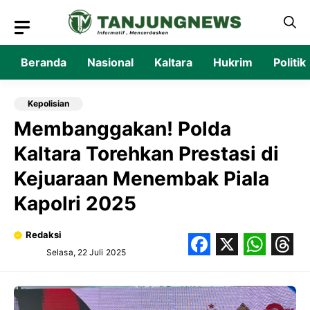
Langsung
ke
isi
Beranda
Nasional
Kaltara
Hukrim
Politik
Kepolisian
Membanggakan! Polda
Kaltara Torehkan Prestasi di
Kejuaraan Menembak Piala
Kapolri 2025
Redaksi
Selasa, 22 Juli 2025
Facebook
X
What
Thr