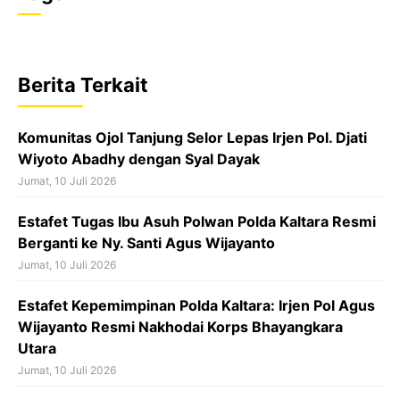
c
a
r
e
t
e
b
s
a
Berita Terkait
o
A
d
o
p
s
Komunitas Ojol Tanjung Selor Lepas Irjen Pol. Djati
k
p
Wiyoto Abadhy dengan Syal Dayak
Jumat, 10 Juli 2026
Estafet Tugas Ibu Asuh Polwan Polda Kaltara Resmi
Berganti ke Ny. Santi Agus Wijayanto
Jumat, 10 Juli 2026
Estafet Kepemimpinan Polda Kaltara: Irjen Pol Agus
Wijayanto Resmi Nakhodai Korps Bhayangkara
Utara
Jumat, 10 Juli 2026