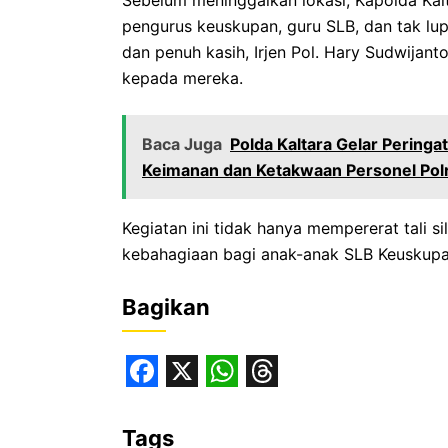
pengurus keuskupan, guru SLB, dan tak l
dan penuh kasih, Irjen Pol. Hary Sudwijant
kepada mereka.
Baca Juga
Polda Kaltara Gelar Pering
Keimanan dan Ketakwaan Personel Polr
Kegiatan ini tidak hanya mempererat tali 
kebahagiaan bagi anak-anak SLB Keuskupan
Bagikan
F
X
W
T
a
h
h
Tags