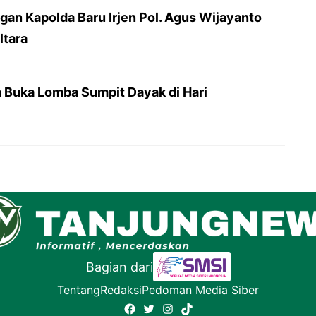
an Kapolda Baru Irjen Pol. Agus Wijayanto
ltara
a Buka Lomba Sumpit Dayak di Hari
Bagian dari
Tentang
Redaksi
Pedoman Media Siber
Facebook
Twitter
Instagram
TikTok