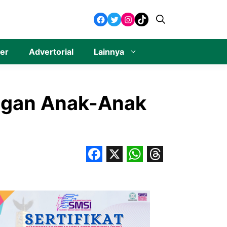
Facebook
Twitter
Instagram
TikTok
ner
Advertorial
Lainnya
engan Anak-Anak
Facebook
X
WhatsApp
Threads