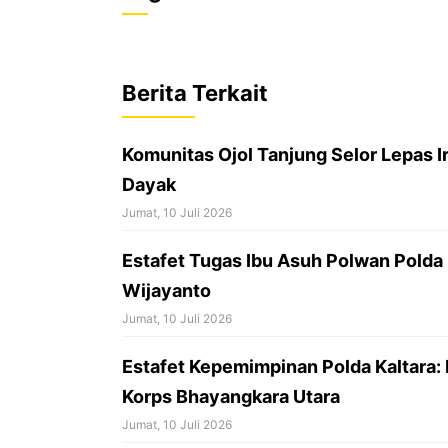
c
a
r
e
t
e
b
s
a
Berita Terkait
o
A
d
o
p
s
Komunitas Ojol Tanjung Selor Lepas I
k
p
Dayak
Jumat, 10 Juli 2026
Estafet Tugas Ibu Asuh Polwan Polda 
Wijayanto
Jumat, 10 Juli 2026
Estafet Kepemimpinan Polda Kaltara: 
Korps Bhayangkara Utara
Jumat, 10 Juli 2026