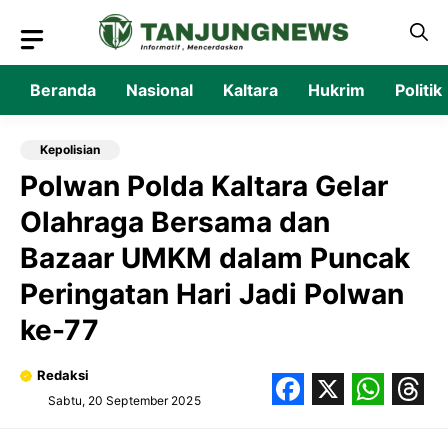
Langsung
ke
isi
Beranda
Nasional
Kaltara
Hukrim
Politik
Kepolisian
Polwan Polda Kaltara Gelar
Olahraga Bersama dan
Bazaar UMKM dalam Puncak
Peringatan Hari Jadi Polwan
ke-77
Redaksi
Sabtu, 20 September 2025
Facebook
X
What
Thr