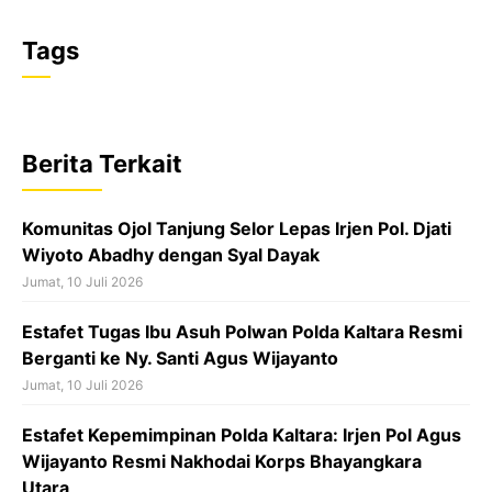
F
X
W
T
a
h
h
Tags
c
a
r
e
t
e
b
s
a
Berita Terkait
o
A
d
o
p
s
Komunitas Ojol Tanjung Selor Lepas Irjen Pol. Djati
k
p
Wiyoto Abadhy dengan Syal Dayak
Jumat, 10 Juli 2026
Estafet Tugas Ibu Asuh Polwan Polda Kaltara Resmi
Berganti ke Ny. Santi Agus Wijayanto
Jumat, 10 Juli 2026
Estafet Kepemimpinan Polda Kaltara: Irjen Pol Agus
Wijayanto Resmi Nakhodai Korps Bhayangkara
Utara