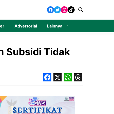
Facebook
Twitter
Instagram
TikTok
ner
Advertorial
Lainnya
 Subsidi Tidak
Facebook
X
WhatsApp
Threads