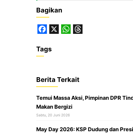
Bagikan
F
X
W
T
a
h
h
Tags
c
a
r
e
t
e
b
s
a
Berita Terkait
o
A
d
o
p
s
Temui Massa Aksi, Pimpinan DPR Tin
k
p
Makan Bergizi
Sabtu, 20 Juni 2026
May Day 2026: KSP Dudung dan Pres