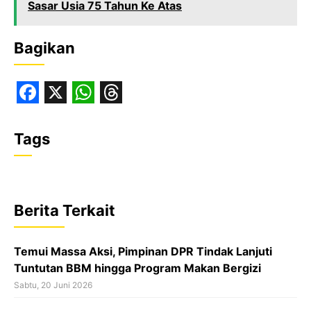
Sasar Usia 75 Tahun Ke Atas
Bagikan
F
X
W
T
a
h
h
Tags
c
a
r
e
t
e
b
s
a
Berita Terkait
o
A
d
o
p
s
Temui Massa Aksi, Pimpinan DPR Tindak Lanjuti
k
p
Tuntutan BBM hingga Program Makan Bergizi
Sabtu, 20 Juni 2026