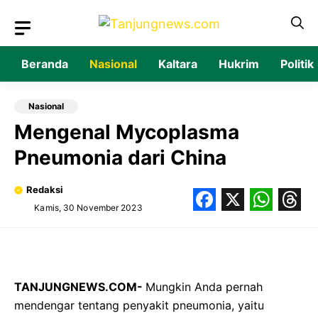
Langsung
ke
isi
Beranda
Nasional
Kaltara
Hukrim
Politik
Nasional
Mengenal Mycoplasma
Pneumonia dari China
Redaksi
Kamis, 30 November 2023
Facebook
X
What
Thr
TANJUNGNEWS.COM-
Mungkin Anda pernah
mendengar tentang penyakit pneumonia, yaitu