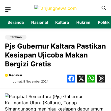
Langsung
ke
isi
Beranda
Nasional
Kaltara
Hukrim
Politik
Tarakan
Pjs Gubernur Kaltara Pastikan
Kesiapan Ujicoba Makan
Bergizi Gratis
Redaksi
Jumat, 8 November 2024
Facebook
X
What
Thr