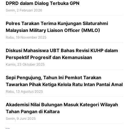
k
p
DPRD dalam Dialog Terbuka GPN
Senin, 2 Februari 2026
Polres Tarakan Terima Kunjungan Silaturahmi
Malaysian Military Liaison Officer (MMLO)
Rabu, 19 November 2025
Diskusi Mahasiswa UBT Bahas Revisi KUHP dalam
Perspektif Progresif dan Kemanusiaan
Kamis, 23 Oktober 2025
Sepi Pengujung, Tahun Ini Pemkot Tarakan
Tawarkan Pihak Ketiga Kelola Ratu Intan Pantai Amal
Rabu, 13 Agustus 2025
Akademisi Nilai Bulungan Masuk Kategori Wilayah
Tahan Pangan di Kaltara
Senin, 9 Juni 2025