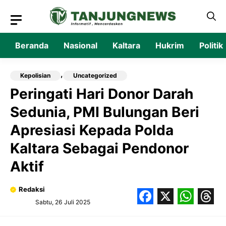
Langsung
ke
isi
Beranda
Nasional
Kaltara
Hukrim
Politik
,
Kepolisian
Uncategorized
Peringati Hari Donor Darah
Sedunia, PMI Bulungan Beri
Apresiasi Kepada Polda
Kaltara Sebagai Pendonor
Aktif
Redaksi
Sabtu, 26 Juli 2025
Facebook
X
What
Thr