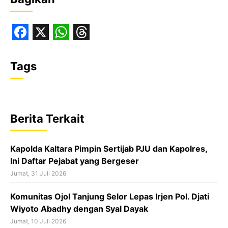
F
X
W
T
a
h
h
Tags
c
a
r
e
t
e
b
s
a
Berita Terkait
o
A
d
o
p
s
‎Kapolda Kaltara Pimpin Sertijab PJU dan Kapolres,
k
p
Ini Daftar Pejabat yang Bergeser‎
Jumat, 31 Juli 2026
Komunitas Ojol Tanjung Selor Lepas Irjen Pol. Djati
Wiyoto Abadhy dengan Syal Dayak
Jumat, 10 Juli 2026