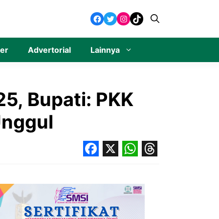
Facebook
Twitter
Instagram
TikTok
ner
Advertorial
Lainnya
5, Bupati: PKK
Unggul
Facebook
X
WhatsApp
Threads