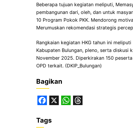
Beberapa tujuan kegiatan meliputi, Mema
pembangunan dari, oleh, dan untuk masya
10 Program Pokok PKK. Mendorong motivas
Merumuskan rekomendasi strategis percep
Rangkaian kegiatan HKG tahun ini melip
Kabupaten Bulungan, pleno, serta diskusi
November 2025. Diperkirakan 150 peserta
OPD terkait. (DKIP_Bulungan)
Bagikan
F
X
W
T
a
h
h
Tags
c
a
r