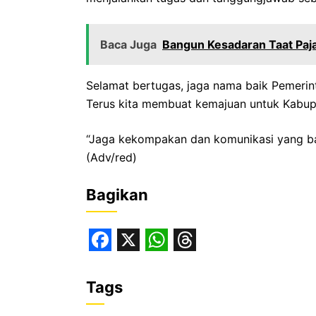
Baca Juga
Bangun Kesadaran Taat Paj
Selamat bertugas, jaga nama baik Pemerin
Terus kita membuat kemajuan untuk Kabupa
“Jaga kekompakan dan komunikasi yang ba
(Adv/red)
Bagikan
F
X
W
T
a
h
h
Tags
c
a
r