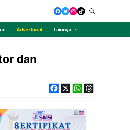
Facebook
Twitter
Instagram
TikTok
ner
Advertorial
Lainnya
tor dan
Facebook
X
WhatsApp
Threads