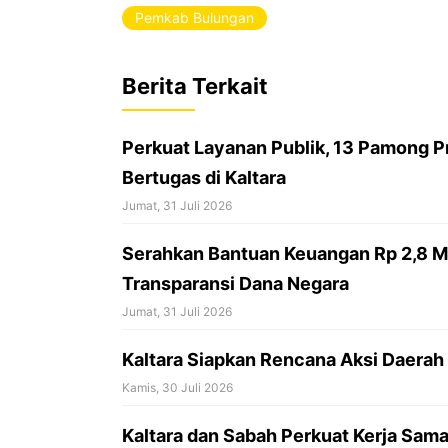
e
t
e
Pemkab Bulungan
b
s
a
o
A
d
Berita Terkait
o
p
s
k
p
Perkuat Layanan Publik, 13 Pamong P
Bertugas di Kaltara
Jumat, 31 Juli 2026
Serahkan Bantuan Keuangan Rp 2,8 Mil
Transparansi Dana Negara
Jumat, 31 Juli 2026
Kaltara Siapkan Rencana Aksi Daerah 
Kamis, 30 Juli 2026
Kaltara dan Sabah Perkuat Kerja Sa