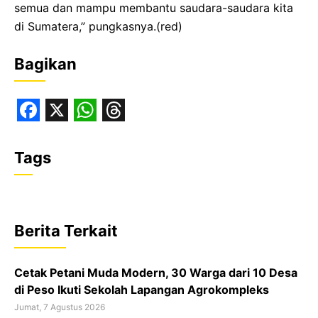
semua dan mampu membantu saudara-saudara kita
di Sumatera,” pungkasnya.(red)
Bagikan
F
X
W
T
a
h
h
Tags
c
a
r
e
t
e
b
s
a
Berita Terkait
o
A
d
o
p
s
Cetak Petani Muda Modern, 30 Warga dari 10 Desa
k
p
di Peso Ikuti Sekolah Lapangan Agrokompleks
Jumat, 7 Agustus 2026