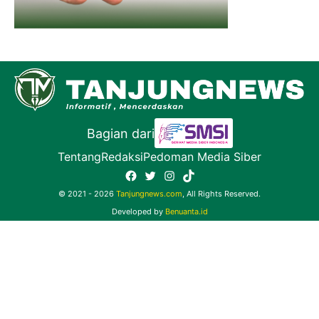
Bagian dari
Tentang
Redaksi
Pedoman Media Siber
Facebook
Twitter
Instagram
TikTok
© 2021 - 2026
Tanjungnews.com
, All Rights Reserved.
Developed by
Benuanta.id