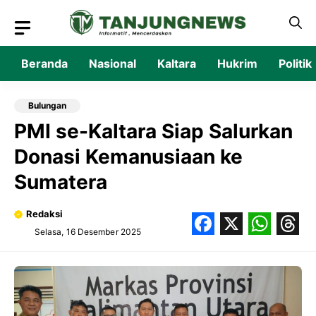
Langsung
ke
isi
Beranda
Nasional
Kaltara
Hukrim
Politik
Bulungan
PMI se-Kaltara Siap Salurkan
Donasi Kemanusiaan ke
Sumatera
Redaksi
Selasa, 16 Desember 2025
Facebook
X
What
Thr