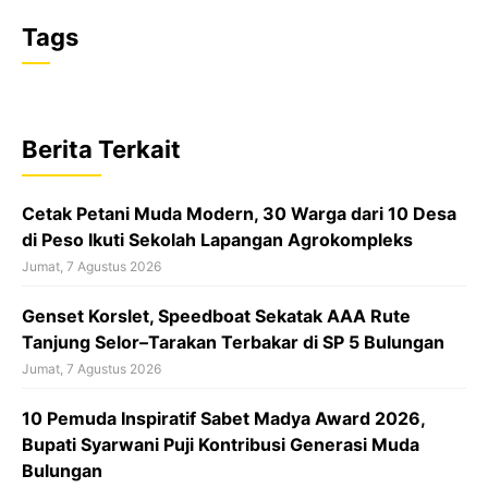
a
h
h
Tags
c
a
r
e
t
e
b
s
a
Berita Terkait
o
A
d
o
p
s
Cetak Petani Muda Modern, 30 Warga dari 10 Desa
k
p
di Peso Ikuti Sekolah Lapangan Agrokompleks
Jumat, 7 Agustus 2026
‎Genset Korslet, Speedboat Sekatak AAA Rute
Tanjung Selor–Tarakan Terbakar di SP 5 Bulungan
Jumat, 7 Agustus 2026
10 Pemuda Inspiratif Sabet Madya Award 2026,
Bupati Syarwani Puji Kontribusi Generasi Muda
Bulungan