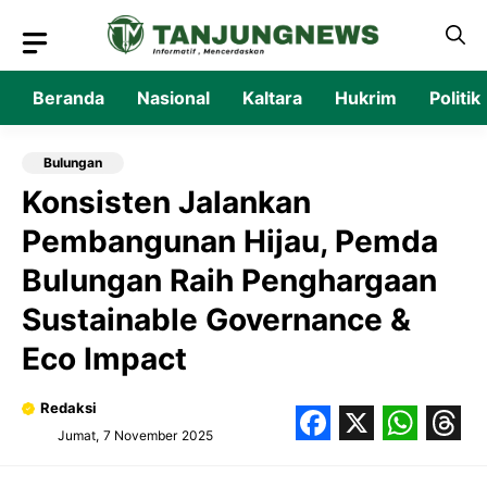
Langsung
ke
isi
Beranda
Nasional
Kaltara
Hukrim
Politik
Bulungan
Konsisten Jalankan
Pembangunan Hijau, Pemda
Bulungan Raih Penghargaan
Sustainable Governance &
Eco Impact‎
Redaksi
Jumat, 7 November 2025
Facebook
X
What
Thr