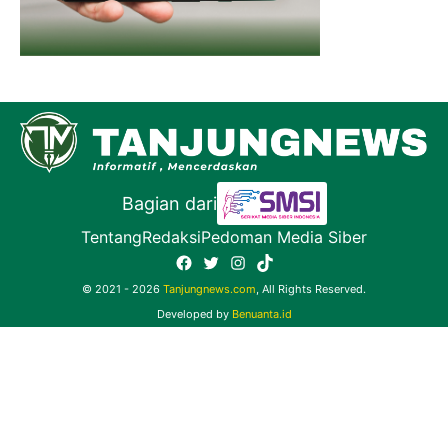
Bagian dari
Tentang
Redaksi
Pedoman Media Siber
Facebook
Twitter
Instagram
TikTok
© 2021 - 2026
Tanjungnews.com
, All Rights Reserved.
Developed by
Benuanta.id