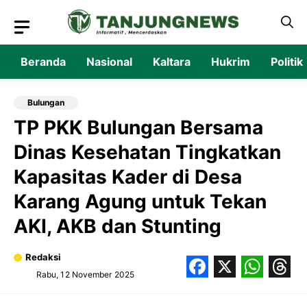
Langsung
ke
isi
Beranda
Nasional
Kaltara
Hukrim
Politik
Bulungan
TP PKK Bulungan Bersama
Dinas Kesehatan Tingkatkan
Kapasitas Kader di Desa
Karang Agung untuk Tekan
AKI, AKB dan Stunting
Redaksi
Rabu, 12 November 2025
Facebook
X
What
Thr