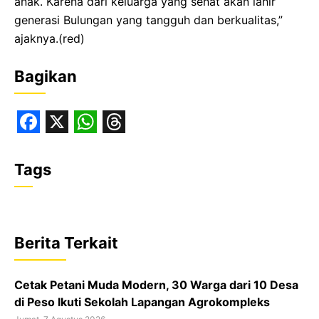
anak. Karena dari keluarga yang sehat akan lahir
generasi Bulungan yang tangguh dan berkualitas,”
ajaknya.(red)
Bagikan
F
X
W
T
a
h
h
Tags
c
a
r
e
t
e
b
s
a
Berita Terkait
o
A
d
o
p
s
Cetak Petani Muda Modern, 30 Warga dari 10 Desa
k
p
di Peso Ikuti Sekolah Lapangan Agrokompleks