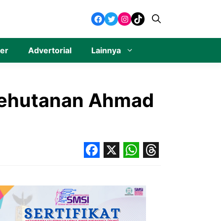
Facebook
Twitter
Instagram
TikTok
ner
Advertorial
Lainnya
 Kehutanan Ahmad
Facebook
X
WhatsApp
Threads