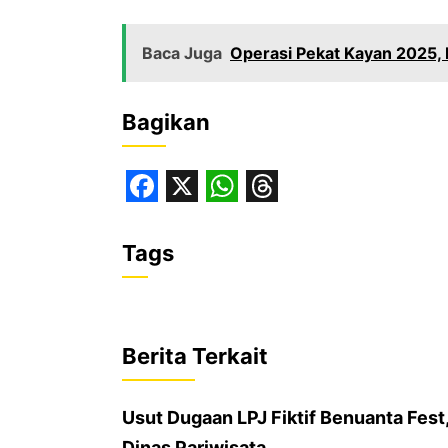
Baca Juga
Operasi Pekat Kayan 2025, 
Bagikan
F
X
W
T
a
h
h
Tags
c
a
r
e
t
e
b
s
a
Berita Terkait
o
A
d
o
p
s
Usut Dugaan LPJ Fiktif Benuanta Fest
k
p
Dinas Pariwisata