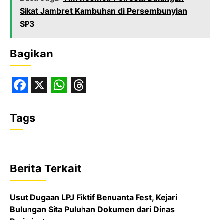
Sikat Jambret Kambuhan di Persembunyian
SP3
Bagikan
F
X
W
T
a
h
h
Tags
c
a
r
e
t
e
b
s
a
Berita Terkait
o
A
d
o
p
s
Usut Dugaan LPJ Fiktif Benuanta Fest, Kejari
k
p
Bulungan Sita Puluhan Dokumen dari Dinas