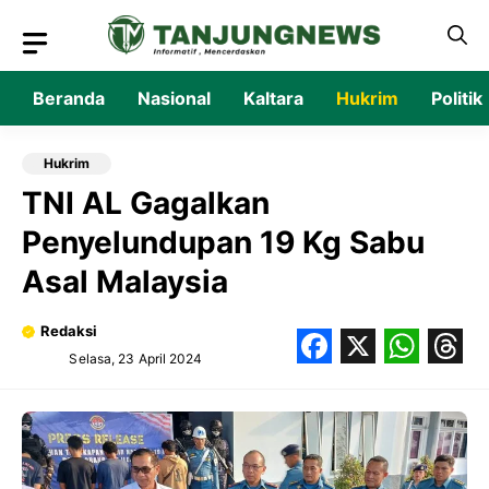
Langsung
ke
isi
Beranda
Nasional
Kaltara
Hukrim
Politik
Hukrim
TNI AL Gagalkan
Penyelundupan 19 Kg Sabu
Asal Malaysia
Redaksi
Selasa, 23 April 2024
Facebook
X
What
Thr