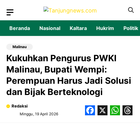
Langsung
ke
isi
Beranda
Nasional
Kaltara
Hukrim
Politik
Malinau
Kukuhkan Pengurus PWKI
Malinau, Bupati Wempi:
Perempuan Harus Jadi Solusi
dan Bijak Berteknologi
Redaksi
Minggu, 19 April 2026
Facebook
X
What
Thr