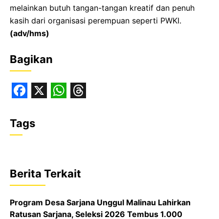
melainkan butuh tangan-tangan kreatif dan penuh
kasih dari organisasi perempuan seperti PWKI.
(adv/hms)
Bagikan
F
X
W
T
a
h
h
Tags
c
a
r
e
t
e
b
s
a
Berita Terkait
o
A
d
o
p
s
‎Program Desa Sarjana Unggul Malinau Lahirkan
k
p
Ratusan Sarjana, Seleksi 2026 Tembus 1.000