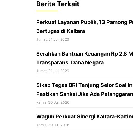
o
A
d
Berita Terkait
o
p
s
k
p
Perkuat Layanan Publik, 13 Pamong P
Bertugas di Kaltara
Jumat, 31 Juli 2026
Serahkan Bantuan Keuangan Rp 2,8 Mil
Transparansi Dana Negara
Jumat, 31 Juli 2026
Sikap Tegas BRI Tanjung Selor Soal In
Pastikan Sanksi Jika Ada Pelanggaran
Kamis, 30 Juli 2026
Wagub Perkuat Sinergi Kaltara-Kaltim
Kamis, 30 Juli 2026