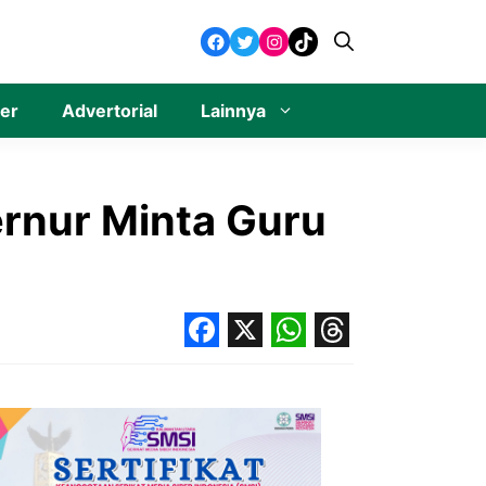
Facebook
Twitter
Instagram
TikTok
ner
Advertorial
Lainnya
rnur Minta Guru
Facebook
X
WhatsApp
Threads