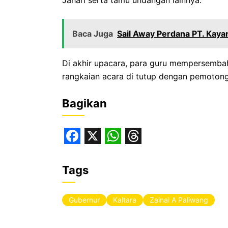
Baca Juga
Sail Away Perdana PT. Kaya
Di akhir upacara, para guru mempersembah
rangkaian acara di tutup dengan pemotong
Bagikan
F
X
W
T
a
h
h
Tags
c
a
r
e
t
e
Gubernur
Kaltara
Zainal A Paliwang
b
s
a