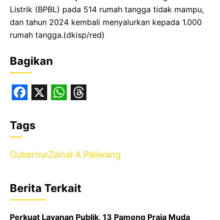
Listrik (BPBL) pada 514 rumah tangga tidak mampu,
dan tahun 2024 kembali menyalurkan kepada 1.000
rumah tangga.(dkisp/red)
Bagikan
F
X
W
T
a
h
h
Tags
c
a
r
e
t
e
Gubernur
Zainal A Paliwang
b
s
a
o
A
d
Berita Terkait
o
p
s
k
p
Perkuat Layanan Publik, 13 Pamong Praja Muda