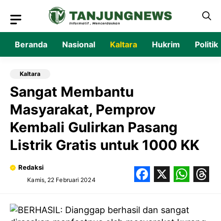
Langsung
ke
isi
Beranda
Nasional
Kaltara
Hukrim
Politik
Kaltara
Sangat Membantu
Masyarakat, Pemprov
Kembali Gulirkan Pasang
Listrik Gratis untuk 1000 KK
Redaksi
Kamis, 22 Februari 2024
Facebook
X
What
Thr