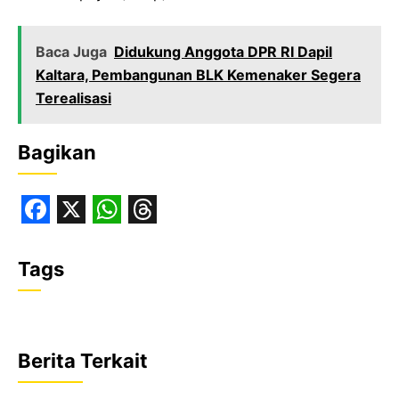
Baca Juga
Didukung Anggota DPR RI Dapil
Kaltara, Pembangunan BLK Kemenaker Segera
Terealisasi
Bagikan
F
X
W
T
a
h
h
Tags
c
a
r
e
t
e
b
s
a
Berita Terkait
o
A
d