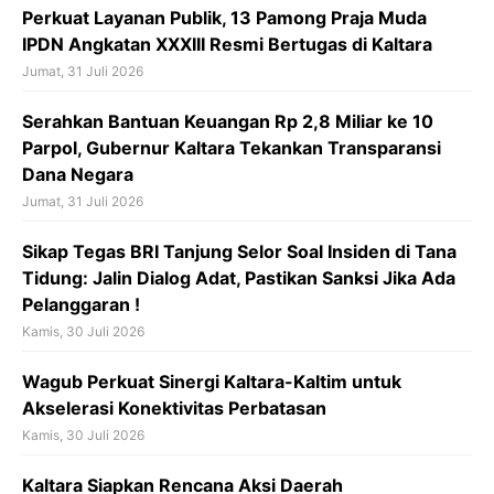
o
p
s
Perkuat Layanan Publik, 13 Pamong Praja Muda
k
p
IPDN Angkatan XXXIII Resmi Bertugas di Kaltara
Jumat, 31 Juli 2026
Serahkan Bantuan Keuangan Rp 2,8 Miliar ke 10
Parpol, Gubernur Kaltara Tekankan Transparansi
Dana Negara
Jumat, 31 Juli 2026
Sikap Tegas BRI Tanjung Selor Soal Insiden di Tana
Tidung: Jalin Dialog Adat, Pastikan Sanksi Jika Ada
Pelanggaran !
Kamis, 30 Juli 2026
Wagub Perkuat Sinergi Kaltara-Kaltim untuk
Akselerasi Konektivitas Perbatasan
Kamis, 30 Juli 2026
Kaltara Siapkan Rencana Aksi Daerah