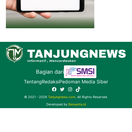
Bagian dari
Tentang
Redaksi
Pedoman Media Siber
Facebook
Twitter
Instagram
TikTok
© 2021 - 2026
Tanjungnews.com
, All Rights Reserved.
Developed by
Benuanta.id