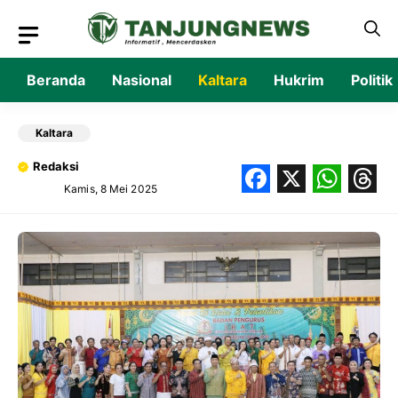
Langsung
ke
isi
Beranda
Nasional
Kaltara
Hukrim
Politik
Kaltara
Redaksi
Kamis, 8 Mei 2025
Facebook
X
What
Thr