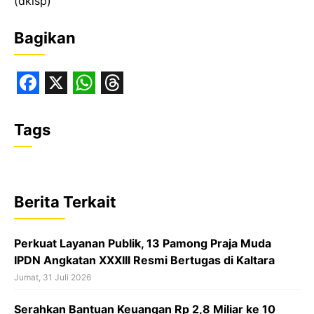
(dkisp)
Bagikan
F
X
W
T
a
h
h
Tags
c
a
r
e
t
e
b
s
a
Berita Terkait
o
A
d
o
p
s
Perkuat Layanan Publik, 13 Pamong Praja Muda
k
p
IPDN Angkatan XXXIII Resmi Bertugas di Kaltara
Jumat, 31 Juli 2026
Serahkan Bantuan Keuangan Rp 2,8 Miliar ke 10