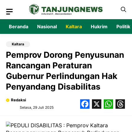
Langsung
ke
isi
Beranda
Nasional
Kaltara
Hukrim
Politik
Kaltara
Pemprov Dorong Penyusunan
Rancangan Peraturan
Gubernur Perlindungan Hak
Penyandang Disabilitas
Redaksi
Selasa, 29 Juli 2025
Facebook
X
What
Thr