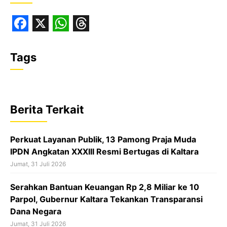
F
X
W
T
a
h
h
Tags
c
a
r
e
t
e
b
s
a
Berita Terkait
o
A
d
o
p
s
Perkuat Layanan Publik, 13 Pamong Praja Muda
k
p
IPDN Angkatan XXXIII Resmi Bertugas di Kaltara
Jumat, 31 Juli 2026
Serahkan Bantuan Keuangan Rp 2,8 Miliar ke 10
Parpol, Gubernur Kaltara Tekankan Transparansi
Dana Negara
Jumat, 31 Juli 2026