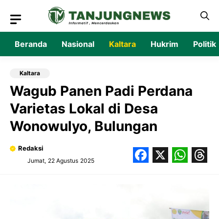
Langsung
ke
isi
Beranda
Nasional
Kaltara
Hukrim
Politik
Kaltara
Wagub Panen Padi Perdana
Varietas Lokal di Desa
Wonowulyo, Bulungan
Redaksi
Jumat, 22 Agustus 2025
Facebook
X
What
Thr