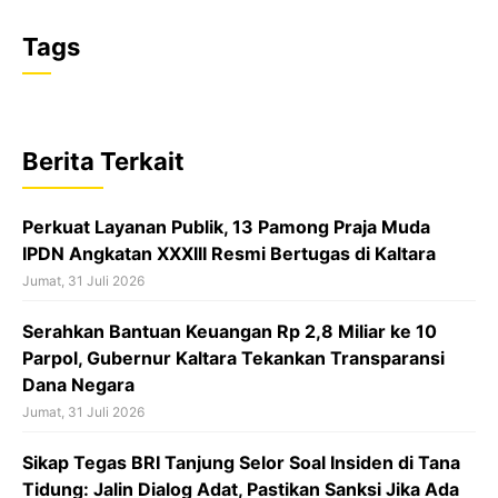
F
X
W
T
a
h
h
Tags
c
a
r
e
t
e
b
s
a
Berita Terkait
o
A
d
o
p
s
Perkuat Layanan Publik, 13 Pamong Praja Muda
k
p
IPDN Angkatan XXXIII Resmi Bertugas di Kaltara
Jumat, 31 Juli 2026
Serahkan Bantuan Keuangan Rp 2,8 Miliar ke 10
Parpol, Gubernur Kaltara Tekankan Transparansi
Dana Negara
Jumat, 31 Juli 2026
Sikap Tegas BRI Tanjung Selor Soal Insiden di Tana
Tidung: Jalin Dialog Adat, Pastikan Sanksi Jika Ada