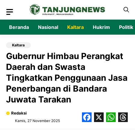
Langsung
ke
isi
Beranda
Nasional
Kaltara
Hukrim
Politik
Kaltara
Gubernur Himbau Perangkat
Daerah dan Swasta
Tingkatkan Penggunaan Jasa
Penerbangan di Bandara
Juwata Tarakan
Redaksi
Kamis, 27 November 2025
Facebook
X
What
Thr