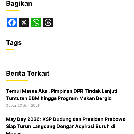
Bagikan
F
X
W
T
a
h
h
Tags
c
a
r
e
t
e
b
s
a
Berita Terkait
o
A
d
o
p
s
Temui Massa Aksi, Pimpinan DPR Tindak Lanjuti
k
p
Tuntutan BBM hingga Program Makan Bergizi
Sabtu, 20 Juni 2026
May Day 2026: KSP Dudung dan Presiden Prabowo
Siap Turun Langsung Dengar Aspirasi Buruh di
Monas