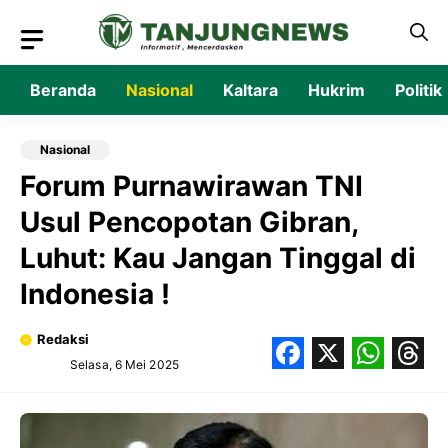
Langsung
ke
isi
Beranda
Nasional
Kaltara
Hukrim
Politik
Nasional
Forum Purnawirawan TNI
Usul Pencopotan Gibran,
Luhut: Kau Jangan Tinggal di
Indonesia !
Redaksi
Selasa, 6 Mei 2025
Facebook
X
What
Thr