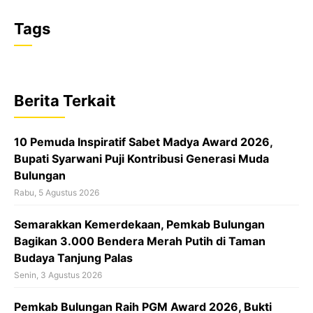
F
X
W
T
a
h
h
Tags
c
a
r
e
t
e
b
s
a
Berita Terkait
o
A
d
o
p
s
10 Pemuda Inspiratif Sabet Madya Award 2026,
k
p
Bupati Syarwani Puji Kontribusi Generasi Muda
Bulungan
Rabu, 5 Agustus 2026
Semarakkan Kemerdekaan, Pemkab Bulungan
Bagikan 3.000 Bendera Merah Putih di Taman
Budaya Tanjung Palas
Senin, 3 Agustus 2026
Pemkab Bulungan Raih PGM Award 2026, Bukti