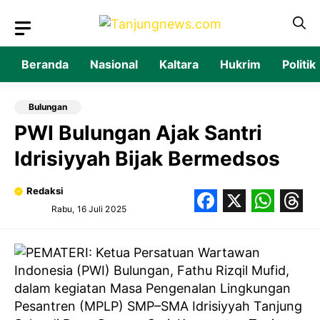
Langsung
ke
isi
Beranda
Nasional
Kaltara
Hukrim
Politik
Bulungan
PWI Bulungan Ajak Santri
Idrisiyyah Bijak Bermedsos
Redaksi
Rabu, 16 Juli 2025
Facebook
X
What
Thr