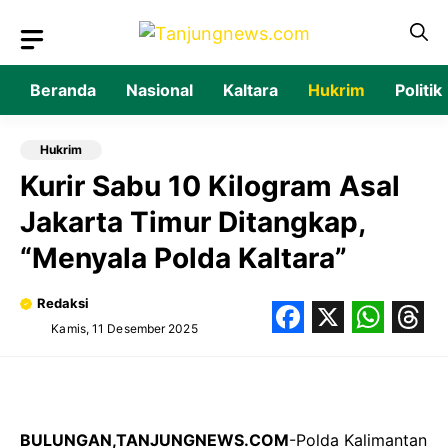
Langsung
ke
isi
Beranda
Nasional
Kaltara
Hukrim
Politik
Hukrim
‎Kurir Sabu 10 Kilogram Asal
Jakarta Timur Ditangkap,
“Menyala Polda Kaltara”
Redaksi
Kamis, 11 Desember 2025
Facebook
X
What
Thr
‎BULUNGAN,TANJUNGNEWS.COM
-Polda Kalimantan