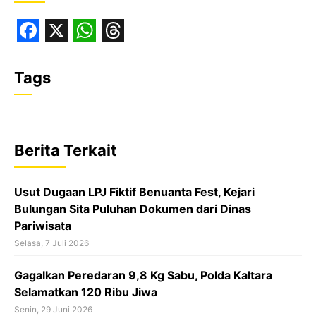
F
X
W
T
a
h
h
Tags
c
a
r
e
t
e
b
s
a
Berita Terkait
o
A
d
o
p
s
Usut Dugaan LPJ Fiktif Benuanta Fest, Kejari
k
p
Bulungan Sita Puluhan Dokumen dari Dinas
Pariwisata
Selasa, 7 Juli 2026
‎Gagalkan Peredaran 9,8 Kg Sabu, Polda Kaltara
Selamatkan 120 Ribu Jiwa
Senin, 29 Juni 2026