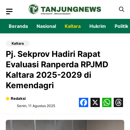
Langsung
ke
isi
Beranda
Nasional
Kaltara
Hukrim
Politik
Kaltara
Pj. Sekprov Hadiri Rapat
Evaluasi Ranperda RPJMD
Kaltara 2025-2029 di
Kemendagri
Redaksi
Senin, 11 Agustus 2025
Facebook
X
What
Thr