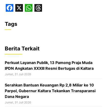
F
X
W
T
a
h
h
Tags
c
a
r
e
t
e
b
s
a
Berita Terkait
o
A
d
o
p
s
Perkuat Layanan Publik, 13 Pamong Praja Muda
k
p
IPDN Angkatan XXXIII Resmi Bertugas di Kaltara
Jumat, 31 Juli 2026
Serahkan Bantuan Keuangan Rp 2,8 Miliar ke 10
Parpol, Gubernur Kaltara Tekankan Transparansi
Dana Negara
Jumat, 31 Juli 2026