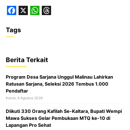
F
X
W
T
a
h
h
Tags
c
a
r
e
t
e
b
s
a
Berita Terkait
o
A
d
o
p
s
‎Program Desa Sarjana Unggul Malinau Lahirkan
k
p
Ratusan Sarjana, Seleksi 2026 Tembus 1.000
Pendaftar
Kamis, 6 Agustus 2026
Diikuti 330 Orang Kafilah Se-Kaltara, Bupati Wempi
Mawa Sukses Gelar Pembukaan MTQ ke-10 di
Lapangan Pro Sehat