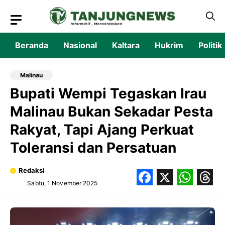
Langsung
ke
isi
Beranda
Nasional
Kaltara
Hukrim
Politik
Malinau
Bupati Wempi Tegaskan Irau
Malinau Bukan Sekadar Pesta
Rakyat, Tapi Ajang Perkuat
Toleransi dan Persatuan
Redaksi
Sabtu, 1 November 2025
Facebook
X
What
Thr