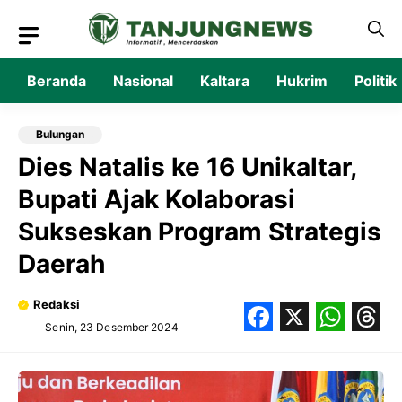
Langsung
ke
isi
Beranda
Nasional
Kaltara
Hukrim
Politik
Bulungan
Dies Natalis ke 16 Unikaltar,
Bupati Ajak Kolaborasi
Sukseskan Program Strategis
Daerah
Redaksi
Senin, 23 Desember 2024
Facebook
X
What
Thr