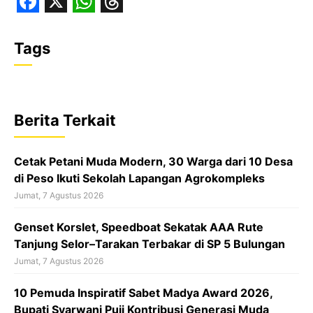
F
X
W
T
a
h
h
Tags
c
a
r
e
t
e
b
s
a
Berita Terkait
o
A
d
o
p
s
Cetak Petani Muda Modern, 30 Warga dari 10 Desa
k
p
di Peso Ikuti Sekolah Lapangan Agrokompleks
Jumat, 7 Agustus 2026
‎Genset Korslet, Speedboat Sekatak AAA Rute
Tanjung Selor–Tarakan Terbakar di SP 5 Bulungan
Jumat, 7 Agustus 2026
10 Pemuda Inspiratif Sabet Madya Award 2026,
Bupati Syarwani Puji Kontribusi Generasi Muda