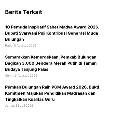
e
t
e
b
s
a
Berita Terkait
o
A
d
o
p
s
10 Pemuda Inspiratif Sabet Madya Award 2026,
k
p
Bupati Syarwani Puji Kontribusi Generasi Muda
Bulungan
Rabu, 5 Agustus 2026
Semarakkan Kemerdekaan, Pemkab Bulungan
Bagikan 3.000 Bendera Merah Putih di Taman
Budaya Tanjung Palas
Senin, 3 Agustus 2026
Pemkab Bulungan Raih PGM Award 2026, Bukti
Komitmen Majukan Pendidikan Madrasah dan
Tingkatkan Kualitas Guru
Jumat, 31 Juli 2026