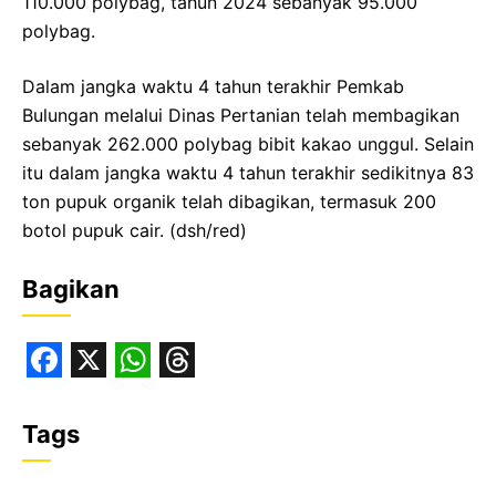
110.000 polybag, tahun 2024 sebanyak 95.000
polybag.
Dalam jangka waktu 4 tahun terakhir Pemkab
Bulungan melalui Dinas Pertanian telah membagikan
sebanyak 262.000 polybag bibit kakao unggul. Selain
itu dalam jangka waktu 4 tahun terakhir sedikitnya 83
ton pupuk organik telah dibagikan, termasuk 200
botol pupuk cair. (dsh/red)
Bagikan
F
X
W
T
a
h
h
Tags
c
a
r