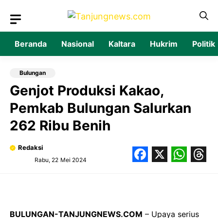
Langsung
ke
isi
Beranda
Nasional
Kaltara
Hukrim
Politik
Bulungan
Genjot Produksi Kakao,
Pemkab Bulungan Salurkan
262 Ribu Benih
Redaksi
Rabu, 22 Mei 2024
Facebook
X
What
Thr
BULUNGAN-TANJUNGNEWS.COM
– Upaya serius