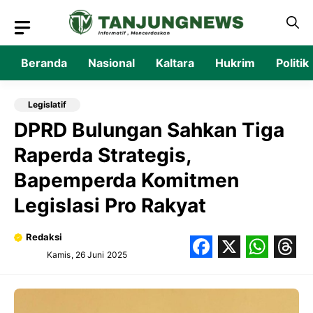
Langsung
ke
isi
Beranda
Nasional
Kaltara
Hukrim
Politik
Legislatif
DPRD Bulungan Sahkan Tiga
Raperda Strategis,
Bapemperda Komitmen
Legislasi Pro Rakyat
Redaksi
Kamis, 26 Juni 2025
Facebook
X
What
Thr