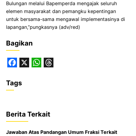
Bulungan melalui Bapemperda mengajak seluruh
elemen masyarakat dan pemangku kepentingan
untuk bersama-sama mengawal implementasinya di
lapangan,”pungkasnya (adv/red)
Bagikan
F
X
W
T
a
h
h
Tags
c
a
r
e
t
e
b
s
a
Berita Terkait
o
A
d
o
p
s
Jawaban Atas Pandangan Umum Fraksi Terkait